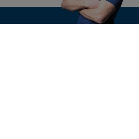
KONTAKT
n
Ihre Anfrage
nsgruppe
e