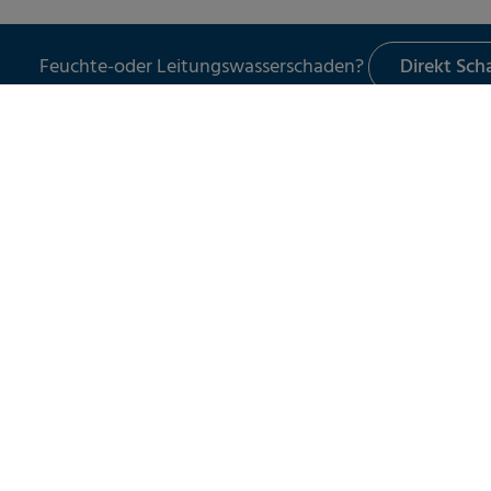
Feuchte-oder Leitungswasserschaden?
Direkt Sc
LECKORTUNG
UNSER 
Leckortung in Gebäuden
Schade
Leckortung im Außenbereich
Leckor
Leckortung am Flachdach
Schad
Leitun
Wasser
Spezia
Servic
Schad