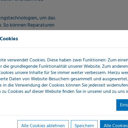
ungstechnologien, um das
n. So können Reparaturen
 und Wiederherstellung auf
 Cookies
ite verwendet Cookies. Diese haben zwei Funktionen: Zum einen 
für die grundlegende Funktionalität unserer Website. Zum andere
 Cookies unsere Inhalte für Sie immer weiter verbessern. Hierzu w
erte Daten von Website-Besuchern gesammelt und ausgewertet.
s in die Verwendung der Cookies können Sie jederzeit widerrufen
Durch den Einsatz topausgeb
 zu Cookies auf dieser Website finden Sie in unserer
und zu uns 
sind wir in der Lage, in kürz
Ein
Druckprüfu
Alle Cookies ablehnen
Speichern
Alle Cookies