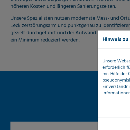
höheren Kosten und längeren Sanierungszeiten.
Unsere Spezialisten nutzen modernste Mess- und Ort
Leck zerstörungsarm und punktgenau zu identifiziere
gezielt durchgeführt und der Aufwand für Trocknung
Hinweis zu
ein Minimum reduziert werden.
Unsere Webse
erforderlich 
mit Hilfe der
pseudonymisi
Einverständni
Informationen