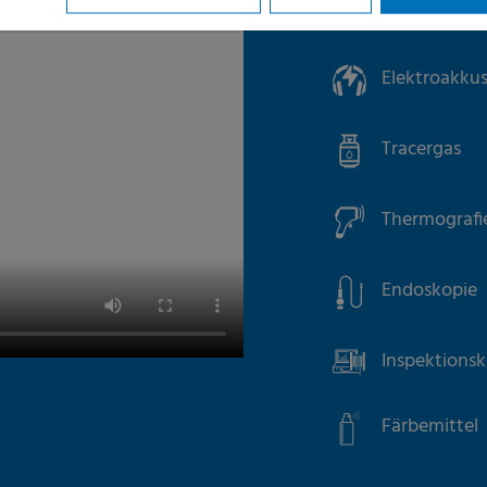
Feuchtigkei
Elektroakkus
Tracergas
Thermografi
Endoskopie
Inspektions
Färbemittel