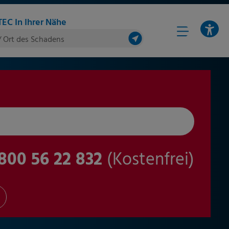
EC In Ihrer Nähe
/ Ort des Schadens
800 56 22 832
(Kostenfrei)