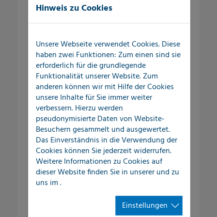
Hinweis zu Cookies
Außenbereich
Wasserverluste und Schadensereignisse
Unsere Webseite verwendet Cookies. Diese
im Versorgungssystem kosten
haben zwei Funktionen: Zum einen sind sie
Kommunen und gewerbliche
erforderlich für die grundlegende
Unternehmen nicht nur Geld, sondern
Funktionalität unserer Website. Zum
anderen können wir mit Hilfe der Cookies
vor allem auch Zeit, Nerven und eine
unsere Inhalte für Sie immer weiter
Menge Organisationsaufwand.
verbessern. Hierzu werden
pseudonymisierte Daten von Website-
Selbst kleine Undichtigkeiten im
Besuchern gesammelt und ausgewertet.
Versorgungsnetz können über einen
Das Einverständnis in die Verwendung der
längeren Zeitraum große
Cookies können Sie jederzeit widerrufen.
Wassermengen austreten lassen und so
Weitere Informationen zu Cookies auf
den Schadensfall kontinuierlich
dieser Website finden Sie in unserer
und zu
vergrößern.
uns im
.
Einstellungen
Leckortung im Außenbereich